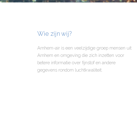
Wie zijn wij?
Arnhem-air is een veelzijdige groep mensen uit
Arnhem en omgeving die zich inzetten voor
betere informatie over fijnstof en andere
gegevens rondom luchtkwaliteit.